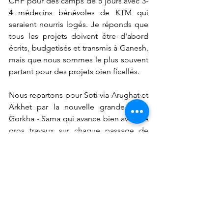
CHF pour des camps de 5 jours avec 3-
4 médecins bénévoles de KTM qui 
seraient nourris logés. Je réponds que 
tous les projets doivent être d'abord 
écrits, budgetisés et transmis à Ganesh, 
mais que nous sommes le plus souvent 
partant pour des projets bien ficellés.
Nous repartons pour Soti via Arughat et 
Arkhet par la nouvelle grande route 
Gorkha - Sama qui avance bien avec de 
gros travaux sur chaque passage de 
ravines, mais qui est encore bien 
poussiéreuse... Nous arrivons bien 
amortis à Soti vers 19h00, après 9h de 
route y-c la pause à Gorkha. 
Lapu
Suivi de Projet