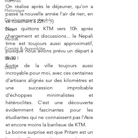
Marchés
On réalise après le déjeuner, qu'on a 
Historique
passé la nouvelle année l'air de rien, en 
Développement durable
se couchant à 22h... ;-)
Nous quittons KTM vers 10h après 
Shop
chargement et discussions... le Nepali 
Medias
time est toujours aussi approximatif, 
Comité & Assemblée
puisque nous avions prévu un départ à 
Usine
8h30 !
Sortie de la ville toujours aussi 
Divers
incroyable pour moi, avec ces centaines 
d'artisans alignés sur des kilomètres et 
une succession improbable 
d'échoppes minimalistes et 
hétéroclites. C'est une découverte 
évidemment fascinantes pour les 
étudiantes qui ne connaissent pas l'Asie 
et encore moins la banlieue de KTM.
La bonne surprise est que Pritam est un 