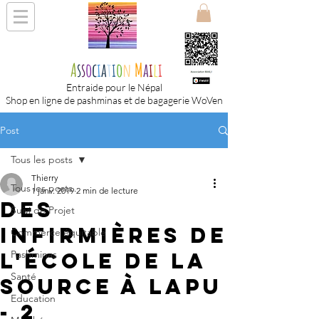
A
s
s
o
c
i
a
t
i
o
n
M
a
i
l
i
Entraide pour le Népal
Shop en ligne de pashminas et de bagagerie WoVen
Post
Tous les posts
Thierry
Tous les posts
1 janv. 2019
2 min de lecture
Des
Suivi de Projet
infirmières de
Commerce équitable
l'école de la
Pashminas
Santé
Source à Lapu
Education
- 2