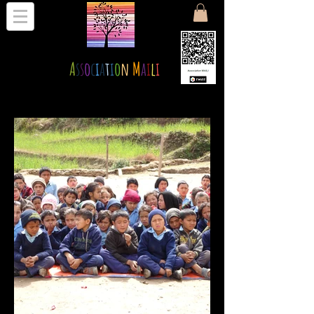
A
s
s
o
c
i
a
t
i
o
n
M
a
i
l
i
Entraide pour le Népal
Shop en ligne de pashminas et de bagagerie WoVen