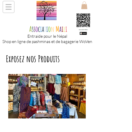
A
s
s
o
c
i
a
t
i
o
n
M
a
i
l
i
Entraide pour le Népal
Shop en ligne de pashminas et de bagagerie WoVen
Exposez nos
Produits