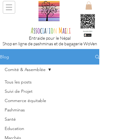
A
s
s
o
c
i
a
t
i
o
n
M
a
i
l
i
Entraide pour le Népal
Shop en ligne de pashminas et de bagagerie WoVen
Blog
Comité & Assemblée
Tous les posts
Suivi de Projet
Commerce équitable
Pashminas
Santé
Education
Marchés