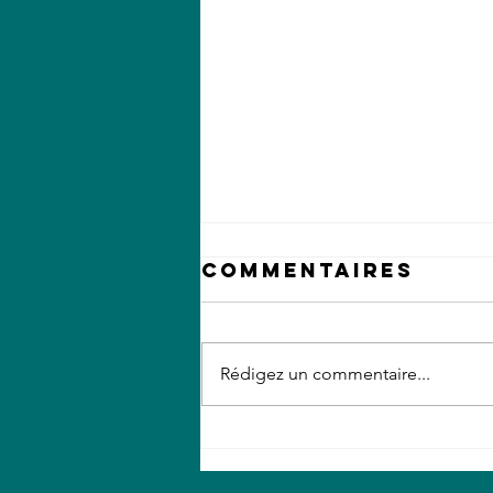
Commentaires
Rédigez un commentaire...
Les Népalais en
vadrouille...