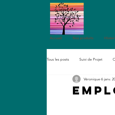
Accueil
Nos produits
Histor
Tous les posts
Suivi de Projet
C
Véronique
6 janv. 2
Développement durable
Sho
Emplo