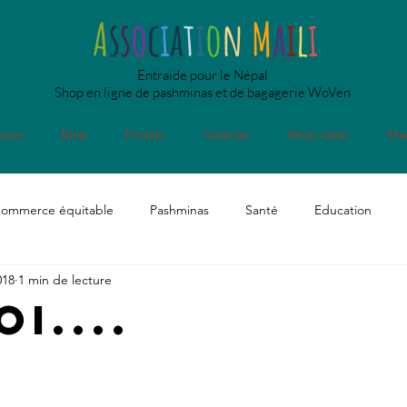
A
s
s
o
c
i
a
t
i
o
n
M
a
i
l
i
Entraide pour le Népal
Shop en ligne de pashminas et de bagagerie WoVen
ique
Blog
Projets
Galeries
Nous aider
Med
ommerce équitable
Pashminas
Santé
Education
018
1 min de lecture
p
Medias
Comité & Assemblée
Usine
Divers
i....