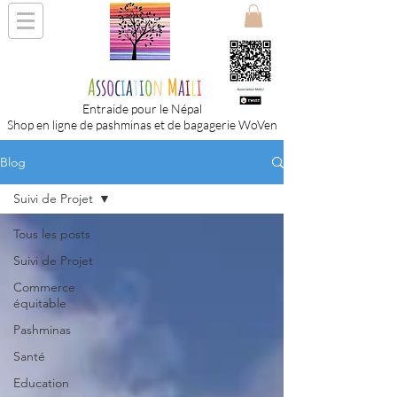
A
s
s
o
c
i
a
t
i
o
n
M
a
i
l
i
Entraide pour le Népal
Shop en ligne de pashminas et de bagagerie WoVen
Blog
Suivi de Projet
Tous les posts
Suivi de Projet
Commerce
équitable
Pashminas
Santé
Education