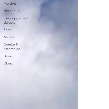
Marchés
Historique
Développement
durable
Shop
Medias
Comité &
Assemblée
Usine
Divers