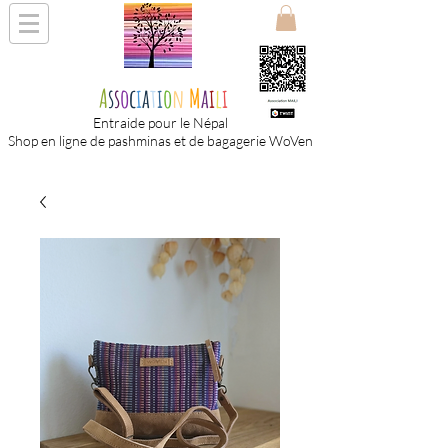
A
s
s
o
c
i
a
t
i
o
n
M
a
i
l
i
Entraide pour le Népal
Shop en ligne de pashminas et de bagagerie WoVen