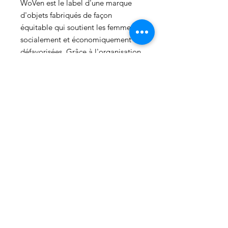
WoVen est le label d'une marque
d'objets fabriqués de façon
équitable qui soutient les femmes
socialement et économiquement
défavorisées. Grâce à l'organisation
« Women Skill Development
Organization », ces femmes
bénéficient d'un soutien, de
formations professionnelles
gratuites et d'un dispositif
d'insertion professionnelle pour
devenir indépendantes. Les produits
sont fabriqués à la main avec des
matières premières biologiques (par
exemple, 100 % coton) d'origine
locale. Chaque achat améliore la
vie de ses créatrices en soutenant
leur artisanat et en leur assurant un
revenu équitable et stable. Nous