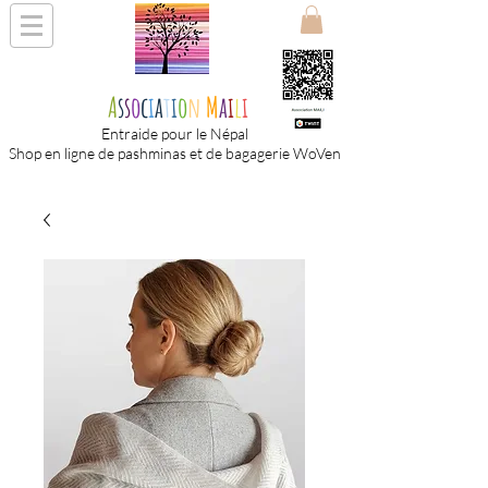
A
s
s
o
c
i
a
t
i
o
n
M
a
i
l
i
Entraide pour le Népal
Shop en ligne de pashminas et de bagagerie WoVen