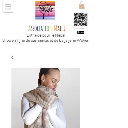
A
s
s
o
c
i
a
t
i
o
n
M
a
i
l
i
Entraide pour le Népal
Shop en ligne de pashminas et de bagagerie WoVen