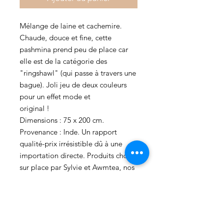
Mélange de laine et cachemire.
Chaude, douce et fine, cette
pashmina prend peu de place car
elle est de la catégorie des
"ringshawl" (qui passe à travers une
bague). Joli jeu de deux couleurs
pour un effet mode et
original !
Dimensions : 75 x 200 cm.
Provenance : Inde. Un rapport
qualité-prix irrésistible dû à une
importation directe. Produits choisis
sur place par Sylvie et Awmtea, nos
contacts indo-suisses à Dehli.
Faites-vous plaisir, faites plaisir, tout
le bénéfice part au Népal pour des