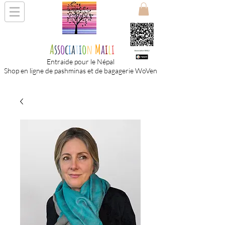
A
s
s
o
c
i
a
t
i
o
n
M
a
i
l
i
Entraide pour le Népal
Shop en ligne de pashminas et de bagagerie WoVen