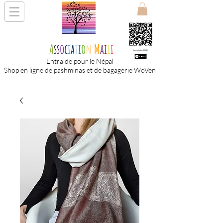
A
s
s
o
c
i
a
t
i
o
n
M
a
i
l
i
Entraide pour le Népal
Shop en ligne de pashminas et de bagagerie WoVen