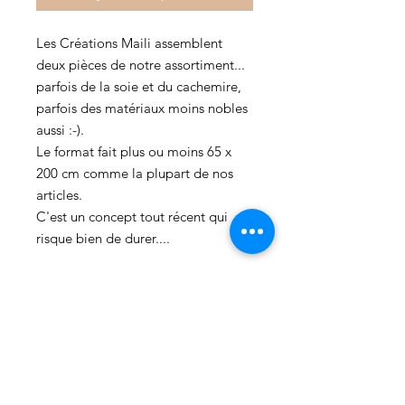
Les Créations Maili assemblent
deux pièces de notre assortiment...
parfois de la soie et du cachemire,
parfois des matériaux moins nobles
aussi :-).
Le format fait plus ou moins 65 x
200 cm comme la plupart de nos
articles.
C'est un concept tout récent qui
risque bien de durer....
Faites-vous plaisir, faites plaisir, tout
le bénéfice part au Népal pour des
projets de reconstruction, de santé,
d'éducation et de développement
durable !