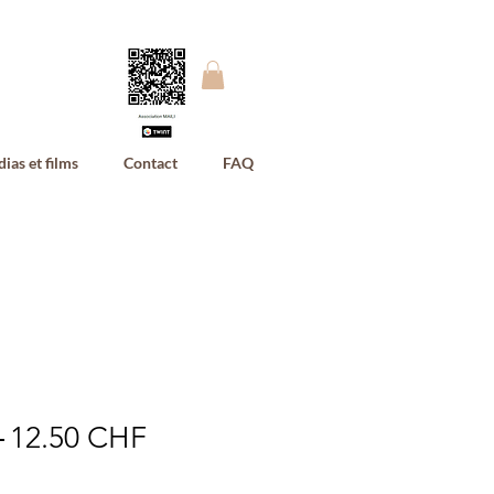
ias et films
Contact
FAQ
Prix
Prix
 
12.50 CHF
original
promotionnel