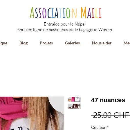
A
s
s
o
c
i
a
t
i
o
n
M
a
i
l
i
Entraide pour le Népal
Shop en ligne de pashminas et de bagagerie WoVen
ique
Blog
Projets
Galeries
Nous aider
Med
47 nuances
 25.00 CHF
Couleur
*