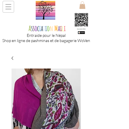
A
s
s
o
c
i
a
t
i
o
n
M
a
i
l
i
Entraide pour le Népal
Shop en ligne de pashminas et de bagagerie WoVen