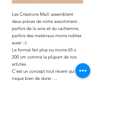
Les Créations Maili assemblent
deux pièces de notre assortiment...
parfois de la soie et du cachemire,
parfois des matériaux moins nobles
aussi :-).
Le format fait plus ou moins 65 x
200 cm comme la plupart de nos
articles.
C'est un concept tout récent qui
risque bien de durer ....
Faites-vous plaisir, faites plaisir, tout
le bénéfice part au Népal pour des
projets de reconstruction, de santé,
d'éducation et de développement
durable !