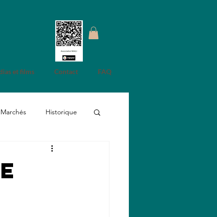
ias et films
Contact
FAQ
Marchés
Historique
de