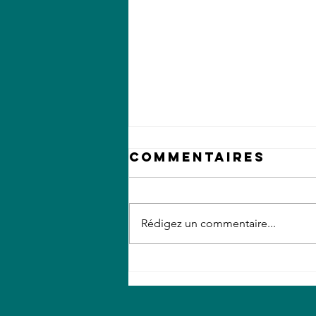
Commentaires
Rédigez un commentaire...
Article dans
Nawakiran,
Online News