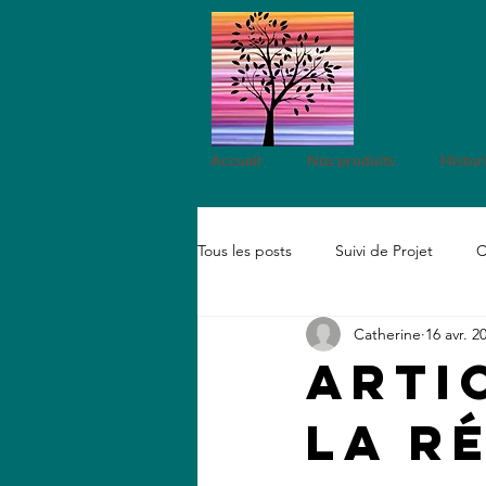
Accueil
Nos produits
Histor
Tous les posts
Suivi de Projet
C
Catherine
16 avr. 2
Développement durable
Sho
Arti
la r