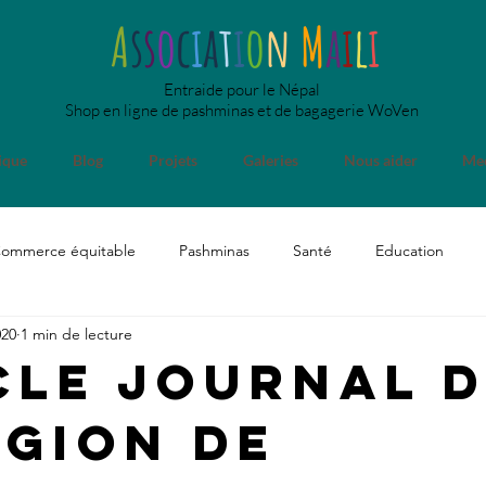
A
s
s
o
c
i
a
t
i
o
n
M
a
i
l
i
Entraide pour le Népal
Shop en ligne de pashminas et de bagagerie WoVen
ique
Blog
Projets
Galeries
Nous aider
Med
ommerce équitable
Pashminas
Santé
Education
020
1 min de lecture
p
Medias
Comité & Assemblée
Usine
Divers
cle Journal 
égion de