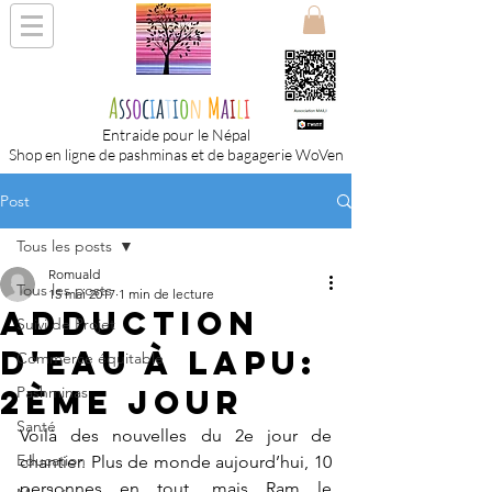
A
s
s
o
c
i
a
t
i
o
n
M
a
i
l
i
Entraide pour le Népal
Shop en ligne de pashminas et de bagagerie WoVen
Post
Tous les posts
Romuald
Tous les posts
15 mai 2017
1 min de lecture
Adduction
Suivi de Projet
d'eau à Lapu:
Commerce équitable
2ème jour
Pashminas
Santé
Voilà des nouvelles du 2e jour de 
Education
chantier. Plus de monde aujourd’hui, 10 
personnes en tout, mais Ram le 