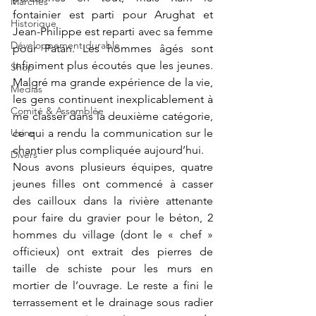
Marchés
fontainier est parti pour Arughat et 
Historique
Jean-Philippe est reparti avec sa femme 
Développement durable
pour Patan. Les hommes âgés sont 
infiniment plus écoutés que les jeunes. 
Shop
Malgré ma grande expérience de la vie, 
Medias
les gens continuent inexplicablement à 
Comité & Assemblée
me classer dans la deuxième catégorie, 
Usine
ce qui a rendu la communication sur le 
chantier plus compliquée aujourd’hui.
Divers
Nous avons plusieurs équipes, quatre 
jeunes filles ont commencé à casser 
des cailloux dans la rivière attenante 
pour faire du gravier pour le béton, 2 
hommes du village (dont le « chef » 
officieux) ont extrait des pierres de 
taille de schiste pour les murs en 
mortier de l’ouvrage. Le reste a fini le 
terrassement et le drainage sous radier 